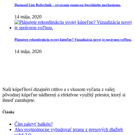
Diamond Line Roltechnik – otváranie pomocou špeciálneho mechanizmu.
14 mája, 2020
Plánujete rekonštrukciu svojej kúpeľne? Vizualizácia novej je správnou voľbou.
14 mája, 2020
Naši kúpeľňoví dizajnéri citlivo a s vkusom vyčaria z vašej
pôvodnej kúpeľne nádherný a efektívne využitý priestor, ktorý si
ihneď zamilujete.
Články
Čím zakryť balkón?
Ako svojpomocne vybudovať terasu z gresových dlažieb
solid 2.0