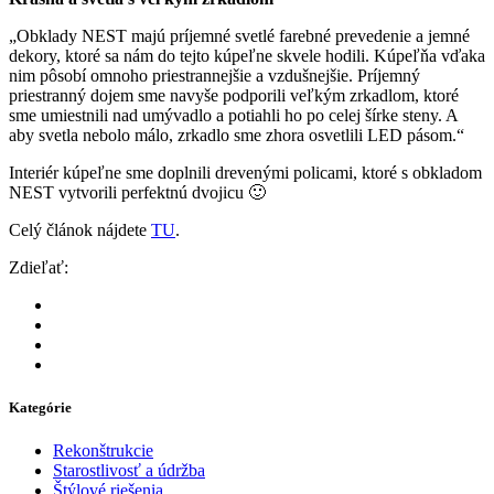
„Obklady NEST majú príjemné svetlé farebné prevedenie a jemné
dekory, ktoré sa nám do tejto kúpeľne skvele hodili. Kúpeľňa vďaka
nim pôsobí omnoho priestrannejšie a vzdušnejšie. Príjemný
priestranný dojem sme navyše podporili veľkým zrkadlom, ktoré
sme umiestnili nad umývadlo a potiahli ho po celej šírke steny. A
aby svetla nebolo málo, zrkadlo sme zhora osvetlili LED pásom.“
Interiér kúpeľne sme doplnili drevenými policami, ktoré s obkladom
NEST vytvorili perfektnú dvojicu 🙂
Celý článok nájdete
TU
.
Zdieľať:
Kategórie
Rekonštrukcie
Starostlivosť a údržba
Štýlové riešenia