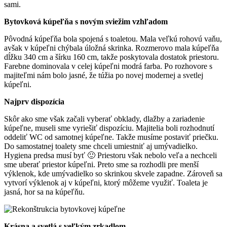
sami.
Bytovková kúpeľňa s novým sviežim vzhľadom
Pôvodná kúpeľňa bola spojená s toaletou. Mala veľkú rohovú vaňu,
avšak v kúpeľni chýbala úložná skrinka. Rozmerovo mala kúpeľňa
dĺžku 340 cm a šírku 160 cm, takže poskytovala dostatok priestoru.
Farebne dominovala v celej kúpeľni modrá farba. Po rozhovore s
majiteľmi nám bolo jasné, že túžia po novej modernej a svetlej
kúpeľni.
Najprv dispozícia
Skôr ako sme však začali vyberať obklady, dlažby a zariadenie
kúpeľne, museli sme vyriešiť dispozíciu. Majitelia boli rozhodnutí
oddeliť WC od samotnej kúpeľne. Takže musíme postaviť priečku.
Do samostatnej toalety sme chceli umiestniť aj umývadielko.
Hygiena predsa musí byť 🙂 Priestoru však nebolo veľa a nechceli
sme uberať priestor kúpeľni. Preto sme sa rozhodli pre menší
výklenok, kde umývadielko so skrinkou skvele zapadne. Zároveň sa
vytvorí výklenok aj v kúpeľni, ktorý môžeme využiť. Toaleta je
jasná, hor sa na kúpeľňu.
Krásna a svetlá s veľkým zrkadlom