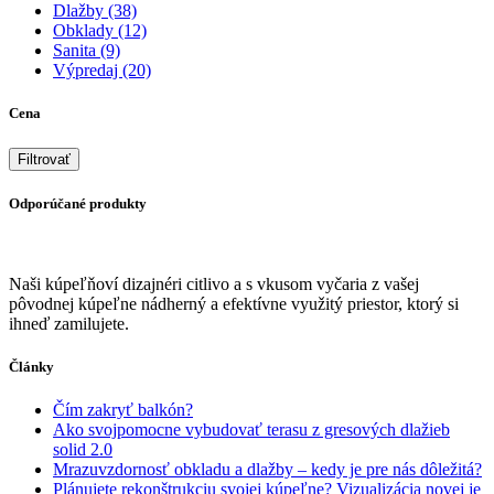
Dlažby
(38)
Obklady
(12)
Sanita
(9)
Výpredaj
(20)
Cena
Odporúčané produkty
Naši kúpeľňoví dizajnéri citlivo a s vkusom vyčaria z vašej
pôvodnej kúpeľne nádherný a efektívne využitý priestor, ktorý si
ihneď zamilujete.
Články
Čím zakryť balkón?
Ako svojpomocne vybudovať terasu z gresových dlažieb
solid 2.0
Mrazuvzdornosť obkladu a dlažby – kedy je pre nás dôležitá?
Plánujete rekonštrukciu svojej kúpeľne? Vizualizácia novej je