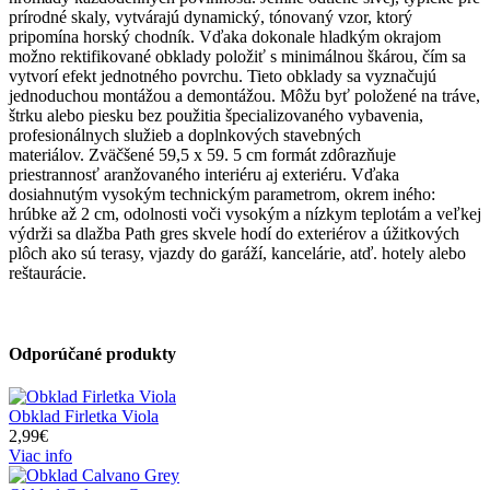
prírodné skaly, vytvárajú dynamický, tónovaný vzor, ​​ktorý
pripomína horský chodník. Vďaka dokonale hladkým okrajom
možno rektifikované obklady položiť s minimálnou škárou, čím sa
vytvorí efekt jednotného povrchu. Tieto obklady sa vyznačujú
jednoduchou montážou a demontážou. Môžu byť položené na tráve,
štrku alebo piesku bez použitia špecializovaného vybavenia,
profesionálnych služieb a doplnkových stavebných
materiálov. Zväčšené 59,5 x 59. 5 cm formát zdôrazňuje
priestrannosť aranžovaného interiéru aj exteriéru. Vďaka
dosiahnutým vysokým technickým parametrom, okrem iného:
hrúbke až 2 cm, odolnosti voči vysokým a nízkym teplotám a veľkej
výdrži sa dlažba Path gres skvele hodí do exteriérov a úžitkových
plôch ako sú terasy, vjazdy do garáží, kancelárie, atď. hotely alebo
reštaurácie.
Odporúčané produkty
Obklad Firletka Viola
2,99€
Viac info