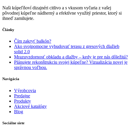
Naši kúpeľňoví dizajnéri citlivo a s vkusom vyčaria z vašej
pôvodnej kúpeľne nádherný a efektívne využitý priestor, ktorý si
ihneď zamilujete.
Články
Čím zakryť balkón?
Ako svojpomocne vybudovať terasu z gresových dlažieb
solid 2.0
Mrazuvzdornosť obkladu a dlažby – kedy je pre nás dôležitá?
Plánujete rekonštrukciu svojej kúpeľne? Vizualizácia novej je
správnou voľbou.
Navigácia
Výrobcovia
Predajne
Produkty
Akciové katalógy
Blog
Sociálne siete