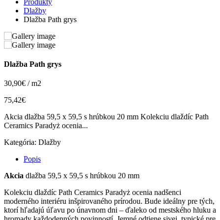
Produkty
Dlažby
Dlažba Path grys
Dlažba Path grys
30,90€ / m2
75,42€
Akcia dlažba 59,5 x 59,5 s hrúbkou 20 mm Kolekciu dlaždíc Path
Ceramics Paradyż ocenia...
Kategória:
Dlažby
Popis
Akcia
dlažba 59,5 x 59,5 s hrúbkou 20 mm
Kolekciu dlaždíc Path Ceramics Paradyż ocenia nadšenci
moderného interiéru inšpirovaného prírodou. Bude ideálny pre tých,
ktorí hľadajú úľavu po únavnom dni – ďaleko od mestského hluku a
hromady každodenných povinností. Jemné odtiene sivej, typické pre