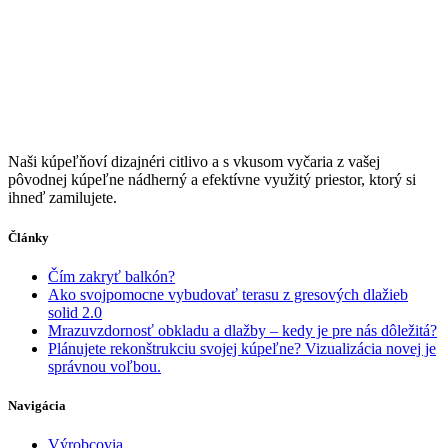
Naši kúpeľňoví dizajnéri citlivo a s vkusom vyčaria z vašej
pôvodnej kúpeľne nádherný a efektívne využitý priestor, ktorý si
ihneď zamilujete.
Články
Čím zakryť balkón?
Ako svojpomocne vybudovať terasu z gresových dlažieb
solid 2.0
Mrazuvzdornosť obkladu a dlažby – kedy je pre nás dôležitá?
Plánujete rekonštrukciu svojej kúpeľne? Vizualizácia novej je
správnou voľbou.
Navigácia
Výrobcovia