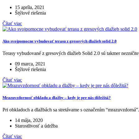
15 apríla, 2021
Štýlové riešenia
Čítať viac
Ako svojpomocne vybudovať terasu z gresových dlažieb solid 2.0
Terasy vybudované z gresových dlažieb Solid 2.0 sú takmer nezničiteľn
09 marca, 2021
Štýlové riešenia
Čítať viac
Mrazuvzdornosť obkladu a dlažby – kedy je pre nás dôležitá?
Pri obkladoch a dlažbách sa stretávame s označením “mrazuvzdorná”. K
14 mája, 2020
Starostlivosť a údržba
Čítať viac