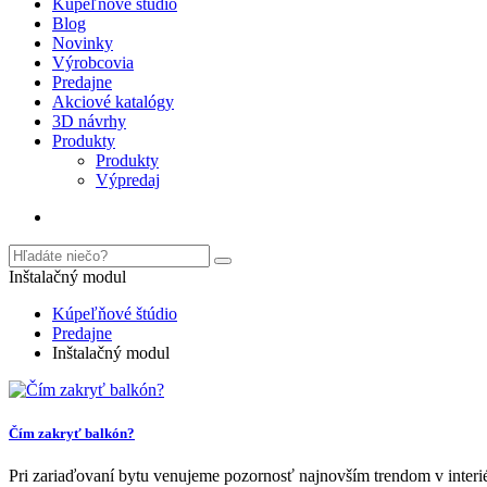
Kúpeľňové štúdio
Blog
Novinky
Výrobcovia
Predajne
Akciové katalógy
3D návrhy
Produkty
Produkty
Výpredaj
Inštalačný modul
Kúpeľňové štúdio
Predajne
Inštalačný modul
Čím zakryť balkón?
Pri zariaďovaní bytu venujeme pozornosť najnovším trendom v interi