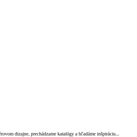
érovom dizajne, prechádzame katalógy a hľadáme inšpiráciu...