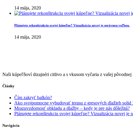
14 mája, 2020
Plánujete rekonštrukciu svojej kúpeľne? Vizualizácia novej je správnou voľbou.
14 mája, 2020
Naši kúpeľňoví dizajnéri citlivo a s vkusom vyčaria z vašej pôvodnej 
Články
Čím zakryť balkón?
Ako svojpomocne vybudovať terasu z gresových dlažieb solid 
Mrazuvzdornosť obkladu a dlažby – kedy je pre nás dôležitá?
Plánujete rekonštrukciu svojej kúpeľne? Vizualizácia novej je
Navigácia